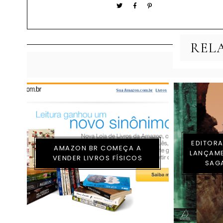
REL
EDITOR
AMAZON BR COMEÇA A
LANÇAM
VENDER LIVROS FÍSICOS
SAG