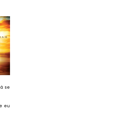
lá se
e eu