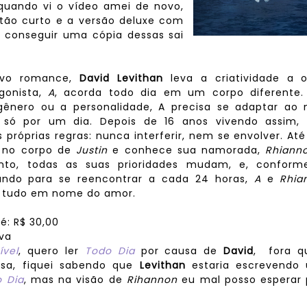
uando vi o vídeo amei de novo,
 tão curto e a versão deluxe com
e conseguir uma cópia dessas sai
ovo romance,
David Levithan
leva a criatividade a o
gonista,
A
, acorda todo dia em um corpo diferente.
 gênero ou a personalidade, A precisa se adaptar ao 
só por um dia. Depois de 16 anos vivendo assim,
 próprias regras: nunca interferir, nem se envolver. At
no corpo de
Justin
e conhece sua namorada,
Rhiann
nto, todas as suas prioridades mudam, e, conform
ando para se reencontrar a cada 24 horas,
A
e
Rhia
r tudo em nome do amor.
té: R$ 30,00
iva
ível
, quero ler
Todo Dia
por causa de
David
, fora q
osa, fiquei sabendo que
Levithan
estaria escrevendo
 Dia
, mas na visão de
Rihannon
eu mal posso esperar 