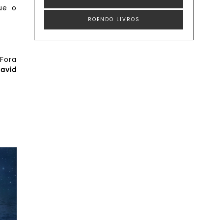
ue o
ROENDO LIVROS
 Fora
avid