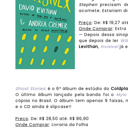
Stephen
precisam de
acomete. Estariam di
Preço
: De: R$ 19,27 at
Onde Comprar
: Extra
— Depois dessa sinop
que depois de ler
Wil
Levithan
,
Invisível
já e
Ghost Stories
: é o 6º álbum de estúdio do
Coldpl
O último álbum lançado pela banda foi o
Mylo
cópias no Brasil. O álbum tem apenas 9 faixas,
e o CD ainda é slipcase!!
Preço
:
De: R$
28
,50
até:
R$
86
,90
Onde Comprar
: Livraria da Folha