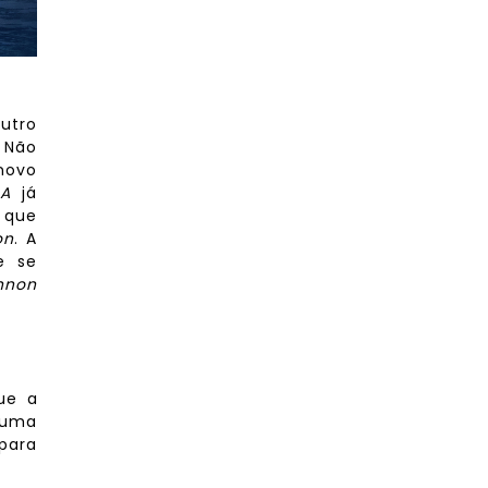
utro
 Não
novo
A
já
é que
on
. A
e se
nnon
ue a
 uma
para