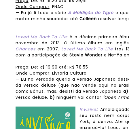
Preço
: De: R$ 16,20 até: R$ 29,61
Onde Comprar
: FNAC
— Eu já li toda a série
A Maldição do Tigre
e qua
matar minha saudades até
Colleen
resolver lanç
Loved Me Back To Life
: é o décimo primeiro ál
novembro de 2013. O último álbum em inglês
Chances
em 2007.
Loved Me Back To Life
traz 1
com a participação de
Stevie Wonder
e
Ne-Yo
em
Preço
: De: R$ 19,90 até: R$
78
,55
Onde Comprar
: Livraria Cultura
— Eu na verdade queria a versão Japonesa dess
da versão deluxe (que não vende aqui no Brasi
como Bônus, mas, desisti da versão Japonesa
a)
versão deluxe,
b)
ninguém vai cantar
"Open Arms
Invisível
: Amaldiçoad
seu rosto nem corpo
York, à deriva. Até
enxergá-lo! Logo, 