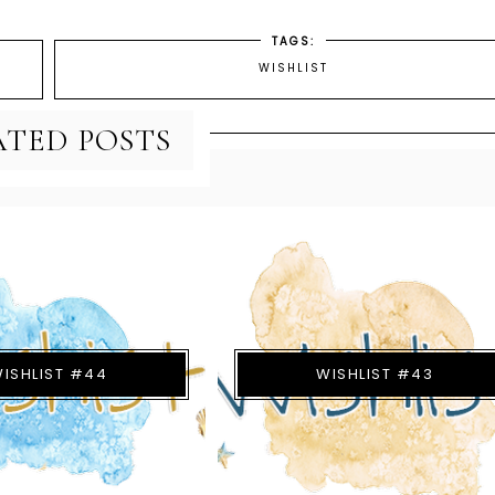
TAGS:
WISHLIST
ATED POSTS
ISHLIST #44
WISHLIST #43