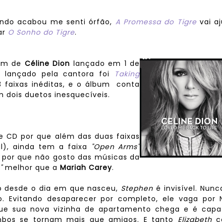
ndo acabou me senti órfão,
A Promessa do Tigre
vai a
ar
O Sonho do Tigre
.
bum de
Céline Dion
lançado em 1 de
 lançado pela cantora foi
Taking
3 faixas inéditas, e o álbum conta
 dois duetos inesquecíveis.
e CD por que além das duas faixas
l), ainda tem a faixa
"Open Arms"
por que não gosto das músicas da
"
melhor que a
Mariah Carey
.
o desde o dia em que nasceu,
Stephen
é invisível. Nunc
. Evitando desaparecer por completo, ele vaga por 
 que sua nova vizinha de apartamento chega e é capa
ambos se tornam mais que amigos. E tanto
Elizabeth
c