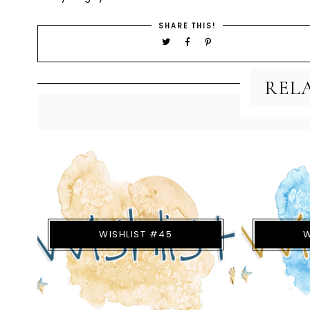
SHARE THIS!
REL
WISHLIST #45
W