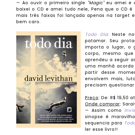
— Ao ouvir o primeiro single
"Magic"
eu amei e q
baixei o CD e amei tudo nele, Pena que o CD é
mais três faixas foi lançada apenas na target 
bem caro.
Todo Dia
: Neste n
patamar. Seu prota
importa o lugar, o
corpo, mesmo que 
aprendeu a seguir as
uma manhã acorda 
partir desse mome
envolvem mais, lut
precisam questiona
Preço
: De: R$ 19,50 a
Onde comprar
: Sara
— Assim como
Invis
sinopse é maravilh
sequencia para
Todo
ler esse livro!!