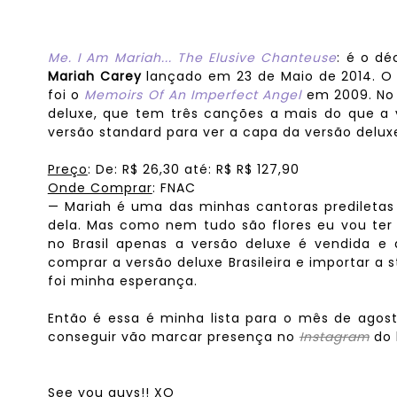
Me. I Am Mariah... The Elusive Chanteuse
: é o d
Mariah Carey
lançado em 23 de Maio de 2014. O
foi o
Memoirs Of An Imperfect Angel
em 2009. No B
deluxe, que tem três canções a mais do que a 
versão standard para ver a capa da versão delux
Preço
: De: R$ 26,30 até: R$
R$
127
,90
Onde Comprar
: FNAC
— Mariah é uma das minhas cantoras prediletas
dela. Mas como nem tudo são flores eu vou ter
no Brasil apenas a versão deluxe é vendida e 
comprar a versão deluxe Brasileira e importar a s
foi minha esperança.
Então é essa é minha lista para o mês de ago
conseguir vão marcar presença no
Instagram
do 
See you guys!! XO