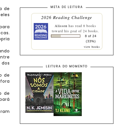
META DE LEITURA
da de
deles
2026 Reading Challenge
Alisson
has read 8 books
para
toward his goal of 24 books.
cas.
8 of 24
pria
(33%)
view books
rando
entre
 dos
LEITURA DO MOMENTO
io de
 fora
o de
pará
aram