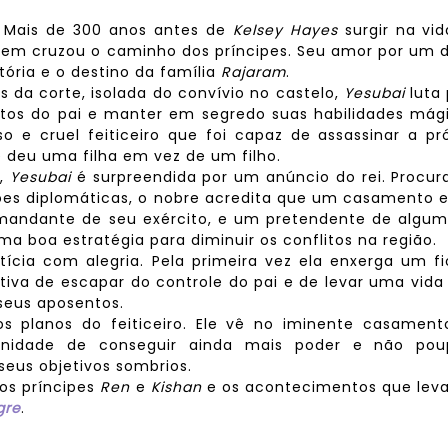
: Mais de 300 anos antes de
Kelsey Hayes
surgir na vi
vem cruzou o caminho dos príncipes. Seu amor por um 
ória e o destino da família
Rajaram
.
s da corte, isolada do convívio no castelo,
Yesubai
luta 
tos do pai e manter em segredo suas habilidades mági
 e cruel feiticeiro que foi capaz de assassinar a pró
e deu uma filha em vez de um filho.
s,
Yesubai
é surpreendida por um anúncio do rei. Procu
ções diplomáticas, o nobre acredita que um casamento 
mandante de seu exército, e um pretendente de algum
uma boa estratégia para diminuir os conflitos na região.
ícia com alegria. Pela primeira vez ela enxerga um f
tiva de escapar do controle do pai e de levar uma vida
seus aposentos.
s planos do feiticeiro. Ele vê no iminente casament
idade de conseguir ainda mais poder e não pou
 seus objetivos sombrios.
dos príncipes
Ren
e
Kishan
e os acontecimentos que lev
gre
.