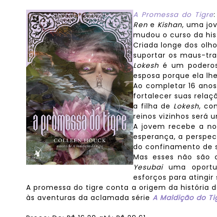
A Promessa do Tigre
Ren
e
Kishan
, uma jo
mudou o curso da hist
Criada longe dos olho
suportar os maus-tra
Lokesh
é um poderoso
esposa porque ela lh
Ao completar 16 ano
fortalecer suas rela
a filha de
Lokesh
, co
reinos vizinhos será 
A jovem recebe a not
esperança, a perspec
do confinamento de 
Mas esses não são o
Yesubai
uma oportun
esforços para atingir
A promessa do tigre conta a origem da história 
às aventuras da aclamada série
A Maldição do Ti