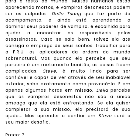
para o resto do mundo. Muitos humanos estão
aparecendo mortos, e vampiros desonestos podem
ser os culpados.
Della Tsang
que faz parte do
acampamento, e ainda está aprendendo a
dominar seus poderes de vampiro, é escolhida para
ajudar a encontrar os responsáveis pelos
assassinatos. Caso se saia bem, talvez ela até
consiga o emprego de seus sonhos: trabalhar para
a F.R.U, os aplicadores da ordem do mundo
sobrenatural. Mas quando ela percebe que seu
parceiro é um metamorfo bonitão, as coisas ficam
complicadas.
Steve
, é muito lindo para ser
confiável e capaz de ver através de seu inabalável
exterior, sabe exatamente como provocá-la. E em
apenas algumas horas em missão,
Della
percebe
que os vampiros desonestos não são a única
ameaça que ela está enfrentando. Se ela quiser
completar a sua missão, ela precisará de sua
ajuda... Mas aprender a confiar em
Steve
será o
seu maior desafio.
Preço
: ?