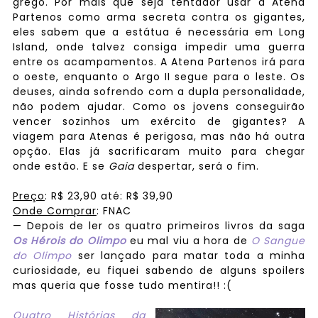
grego. Por mais que seja tentador usar a Atena
Partenos como arma secreta contra os gigantes,
eles sabem que a estátua é necessária em Long
Island, onde talvez consiga impedir uma guerra
entre os acampamentos. A Atena Partenos irá para
o oeste, enquanto o Argo II segue para o leste. Os
deuses, ainda sofrendo com a dupla personalidade,
não podem ajudar. Como os jovens conseguirão
vencer sozinhos um exército de gigantes? A
viagem para Atenas é perigosa, mas não há outra
opção. Elas já sacrificaram muito para chegar
onde estão. E se
Gaia
despertar, será o fim.
Preço
:
R$
23
,90
até:
R$
39
,90
Onde Comprar
: FNAC
— Depois de ler os quatro primeiros livros da saga
Os Hérois do Olimpo
eu mal viu a hora de
O Sangue
do Olimpo
ser lançado para matar toda a minha
curiosidade, eu fiquei sabendo de alguns spoilers
mas queria que fosse tudo mentira!! :(
Quatro
Histórias da