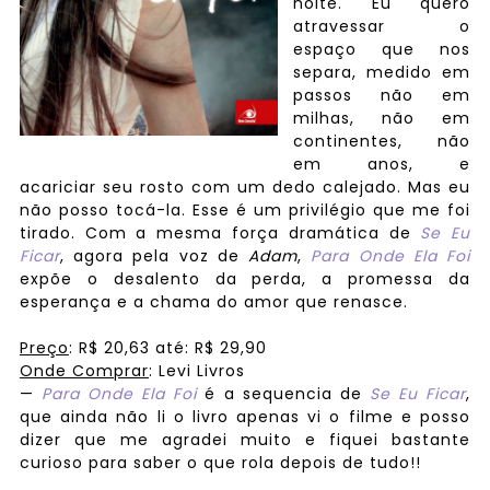
noite. Eu quero
atravessar o
espaço que nos
separa, medido em
passos não em
milhas, não em
continentes, não
em anos, e
acariciar seu rosto com um dedo calejado. Mas eu
não posso tocá-la. Esse é um privilégio que me foi
tirado. Com a mesma força dramática de
Se Eu
Ficar
, agora pela voz de
Adam
,
Para Onde Ela Foi
expõe o desalento da perda, a promessa da
esperança e a chama do amor que renasce.
Preço
:
R$
20
,63
até:
R$
29
,90
Onde Comprar
: Levi Livros
—
Para Onde Ela Foi
é a sequencia de
Se Eu Ficar
,
que ainda não li o livro apenas vi o filme e posso
dizer que me agradei muito e fiquei bastante
curioso para saber o que rola depois de tudo!!