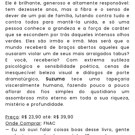
Ele é brilhante, generoso e altamente responsável:
tem dezessete anos, mas a fibra e o senso de
dever de um pai de família, lutando contra tudo e
contra todos para mantê-la unida, e só uma
pessoa conhece a grandeza e a força de caráter
que se escondem por trás daqueles intensos olhos
verdes. Eles são irmão e irmã. Mas será que o
mundo receberá de braços abertos aqueles que
ousaram violar um de seus mais arraigados tabus?
E você, receberia? Com extrema sutileza
psicológica e sensibilidade poética, cenas de
inesquecível beleza visual e diálogos de porte
dramatúrgico,
Suzuma
tece uma tapeçaria
visceralmente humana, fazendo pouco a pouco
aflorar dos fios simples do quotidiano um
assombroso mito eterno em toda a sua riqueza,
mistério e profundidade.
Preço
:
R$
23
,90
até:
R$
39
,90
Onde Comprar
: FNAC
— Eu só ouvi falar coisas boas desse livro, gente