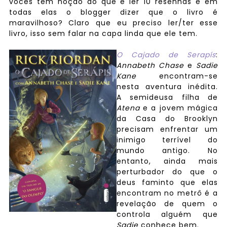
vocês tem noção do que é ler 10 resenhas e em
todas elas o blogger dizer que o livro é
maravilhoso? Claro que eu preciso ler/ter esse
livro, isso sem falar na capa linda que ele tem.
O Cajado de Serapís
:
Annabeth Chase
e
Sadie
Kane
encontram-se
nesta aventura inédita.
A semideusa filha de
Atena
e a jovem mágica
da Casa do Brooklyn
precisam enfrentar um
inimigo terrível do
mundo antigo. No
entanto, ainda mais
perturbador do que o
deus faminto que elas
encontram no metrô é a
revelação de quem o
controla alguém que
Sadie
conhece bem.