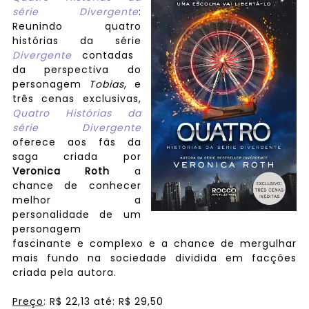
série Divergente
:
Reunindo quatro
histórias da série
Divergente
contadas
da perspectiva do
personagem
Tobias
, e
três cenas exclusivas,
Quatro
Histórias da
série Divergente
oferece aos fãs da
saga criada por
Veronica Roth
a
chance de conhecer
melhor a
personalidade de um
personagem
fascinante e complexo e a chance de mergulhar
mais fundo na sociedade dividida em facções
criada pela autora.
Preço
:
R$
22
,13
até:
R$
29
,50