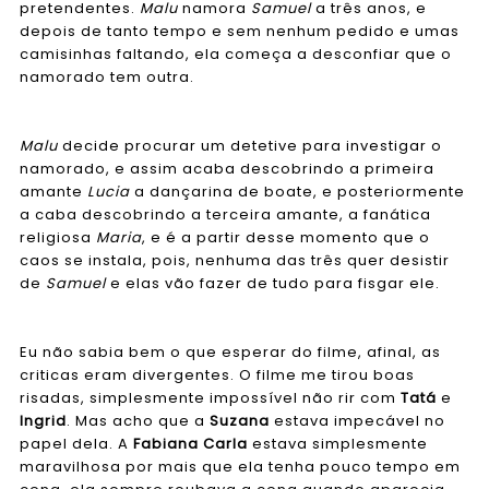
pretendentes.
Malu
namora
Samuel
a três anos, e
depois de tanto tempo e sem nenhum pedido e umas
camisinhas faltando, ela começa a desconfiar que o
namorado tem outra.
Malu
decide procurar um detetive para investigar o
namorado, e assim acaba descobrindo a primeira
amante
Lucia
a dançarina de boate, e posteriormente
a caba descobrindo a terceira amante, a fanática
religiosa
Maria
, e é a partir desse momento que o
caos se instala, pois, nenhuma das três quer desistir
de
Samuel
e elas vão fazer de tudo para fisgar ele.
Eu não sabia bem o que esperar do filme, afinal, as
criticas eram divergentes. O filme me tirou boas
risadas, simplesmente impossível não rir com
Tatá
e
Ingrid
. Mas acho que a
Suzana
estava impecável no
papel dela. A
Fabiana Carla
estava simplesmente
maravilhosa por mais que ela tenha pouco tempo em