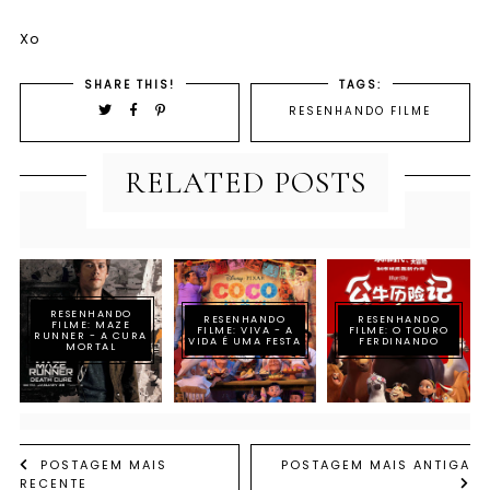
Xo
SHARE THIS!
TAGS:
RESENHANDO FILME
RELATED POSTS
RESENHANDO
RESENHANDO
RESENHANDO
FILME: MAZE
FILME: VIVA - A
FILME: O TOURO
RUNNER - A CURA
VIDA É UMA FESTA
FERDINANDO
MORTAL
POSTAGEM MAIS
POSTAGEM MAIS ANTIGA
RECENTE