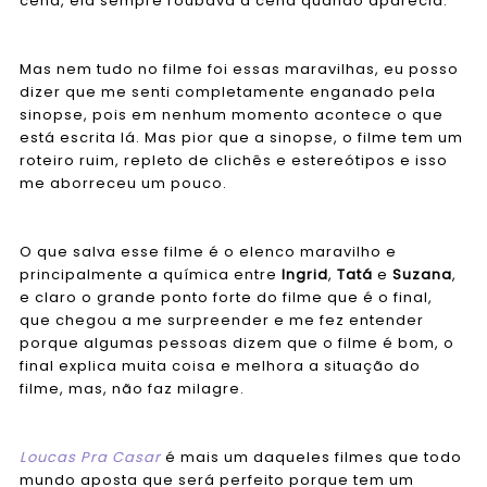
cena, ela sempre roubava a cena quando aparecia.
Mas nem tudo no filme foi essas maravilhas, eu posso
dizer que me senti completamente enganado pela
sinopse, pois em nenhum momento acontece o que
está escrita lá. Mas pior que a sinopse, o filme tem um
roteiro ruim, repleto de clichês e estereótipos e isso
me aborreceu um pouco.
O que salva esse filme é o elenco maravilho e
principalmente a química entre
Ingrid
,
Tatá
e
Suzana
,
e claro o grande ponto forte do filme que é o final,
que chegou a me surpreender e me fez entender
porque algumas pessoas dizem que o filme é bom, o
final explica muita coisa e melhora a situação do
filme, mas, não faz milagre.
Loucas Pra Casar
é mais um daqueles filmes que todo
mundo aposta que será perfeito porque tem um