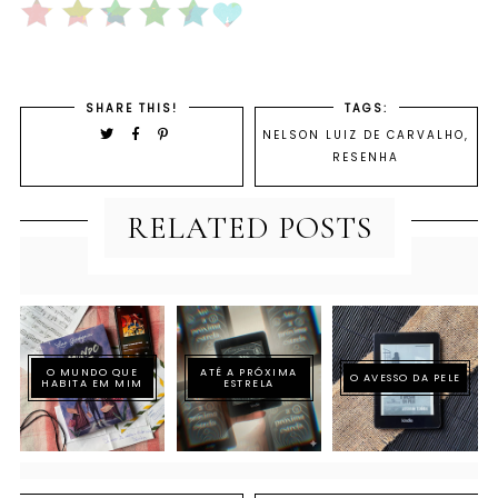
SHARE THIS!
TAGS:
NELSON LUIZ DE CARVALHO
,
RESENHA
RELATED POSTS
O MUNDO QUE
ATÉ A PRÓXIMA
O AVESSO DA PELE
HABITA EM MIM
ESTRELA