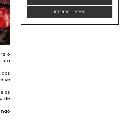
ROENDO LIVROS
ra o
r em
 aos
e se
elos
a de
 não