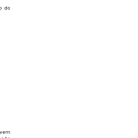
o do
ovem