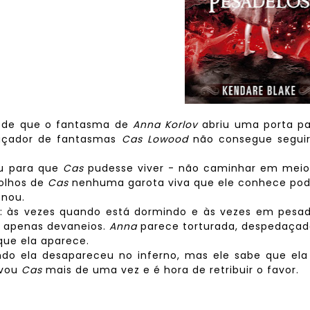
sde que o fantasma de
Anna Korlov
abriu uma porta pa
caçador de fantasmas
Cas Lowood
não consegue segui
ou para que
Cas
pudesse viver - não caminhar em meio
 olhos de
Cas
nenhuma garota viva que ele conhece pod
onou.
: às vezes quando está dormindo e às vezes em pesad
ão apenas devaneios.
Anna
parece torturada, despedaçad
que ela aparece.
do ela desapareceu no inferno, mas ele sabe que ela
lvou
Cas
mais de uma vez e é hora de retribuir o favor.