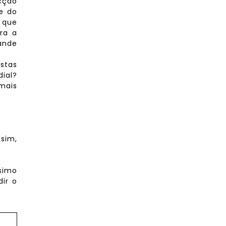
icção
e do
l que
ra a
ande
stas
ial?
mais
ssim,
ssimo
ir o