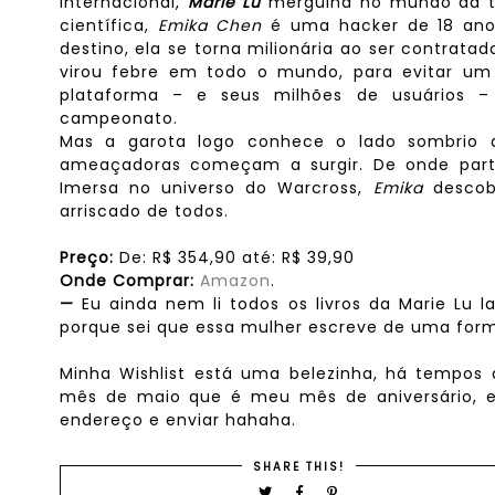
internacional,
Marie Lu
mergulha no mundo da 
científica,
Emika Chen
é uma hacker de 18 anos
destino, ela se torna milionária ao ser contratad
virou febre em todo o mundo, para evitar um
plataforma – e seus milhões de usuários 
campeonato.
Mas a garota logo conhece o lado sombrio d
ameaçadoras começam a surgir. De onde part
Imersa no universo do Warcross,
Emika
descob
arriscado de todos.
Preço:
De:
R$
354,90 até:
R$
39,90
Onde Comprar:
Amazon
.
—
Eu ainda nem li todos os livros da Marie Lu 
porque sei que essa mulher escreve de uma form
Minha Wishlist está uma belezinha, há tempos q
mês de maio que é meu mês de aniversário, e
endereço e enviar hahaha.
SHARE THIS!