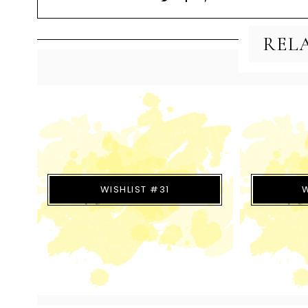
REL
WISHLIST #31
W