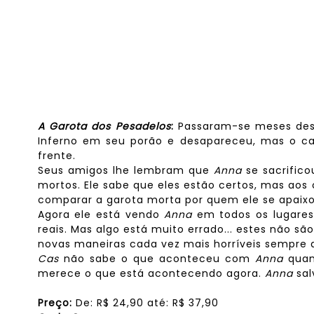
A Garota dos Pesadelos
:
Passaram-se meses de
Inferno em seu porão e desapareceu, mas o 
frente.
Seus amigos lhe lembram que
Anna
se sacrific
mortos. Ele sabe que eles estão certos, mas aos
comparar a garota morta por quem ele se apaix
Agora ele está vendo
Anna
em todos os lugares
reais. Mas algo está muito errado... estes não s
novas maneiras cada vez mais horríveis sempre 
Cas
não sabe o que aconteceu com
Anna
quan
merece o que está acontecendo agora.
Anna
sa
Preço:
De:
R$
24,90 até:
R$
37,90