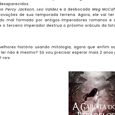
 desaparecidos.
omo
Percy Jackson
,
Leo Valdez
e a desbocada
Meg McCaf
rovações de sua temporada terrena. Agora, ele vai te
 do mal formado por antigos imperadores romanos e 
 o terceiro imperador destrua o próximo oráculo da list
elhores história usando mitologia, agora que enfim s
a ler não é mesmo? Só vou precisar esperar mais 2 anos
 rsrs