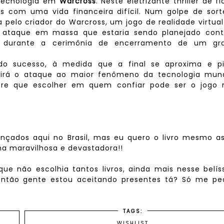
tecnologia em
Warcross
. Neste eletrizante thriller de f
 com uma vida financeira difícil. Num golpe de sort
a pelo criador do Warcross, um jogo de realidade virtua
 ataque em massa que estaria sendo planejado cont
– durante a cerimônia de encerramento de um gr
o sucesso, à medida que a final se aproxima e pi
irá o ataque ao maior fenômeno da tecnologia mund
re que escolher em quem confiar pode ser o jogo 
lançados aqui no Brasil, mas eu quero o livro mesmo a
a maravilhosa e devastadora!!
ue não escolhia tantos livros, ainda mais nesse belí
ntão gente estou aceitando presentes tá? Só me ped
TAGS:
WISHLIST