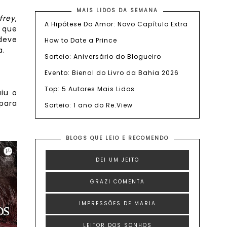
MAIS LIDOS DA SEMANA
frey
,
A Hipótese Do Amor: Novo Capítulo Extra
r que
deve
How to Date a Prince
a.
Sorteio: Aniversário do Blogueiro
Evento: Bienal do Livro da Bahia 2026
Top: 5 Autores Mais Lidos
aiu o
 para
Sorteio: 1 ano do Re.View
BLOGS QUE LEIO E RECOMENDO
DEI UM JEITO
GRAZI COMENTA
IMPRESSÕES DE MARIA
LEITOR DOS SONHOS