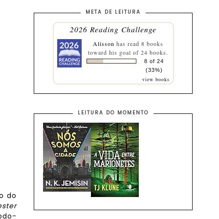
META DE LEITURA
2026 Reading Challenge
Alisson
has read 8 books
toward his goal of 24 books.
8 of 24
(33%)
view books
LEITURA DO MOMENTO
so do
ester
todo-