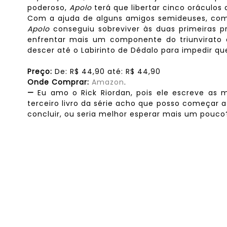
poderoso,
Apolo
terá que libertar cinco oráculos
Com a ajuda de alguns amigos semideuses, c
Apolo
conseguiu sobreviver às duas primeiras p
enfrentar mais um componente do triunvirato
descer até o Labirinto de Dédalo para impedir que
Preço:
De:
R$
44,90 até:
R$
44,90
Onde Comprar:
Amazon
.
—
Eu amo o Rick Riordan, pois ele escreve as m
terceiro livro da série acho que posso começar 
concluir, ou seria melhor esperar mais um pouco?