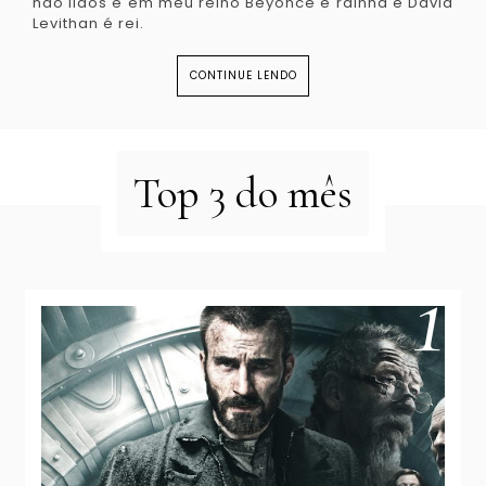
não lidos e em meu reino Beyoncé é rainha e David
Levithan é rei.
CONTINUE LENDO
Top 3 do mês