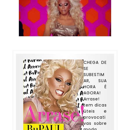
CHEGA DE
SE
SUBESTIM
AR, SUA
HORA É
AGORA!
Arrase!
tem dicas
úteis e
provocati
vas sobre
moda,