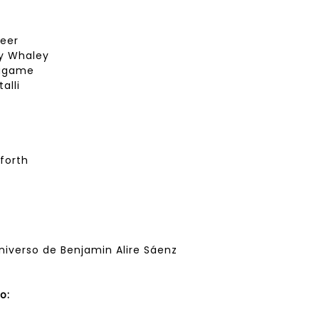
reer
y Whaley
Tagame
alli
forth
iverso de Benjamin Alire Sáenz
o: