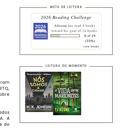
META DE LEITURA
2026 Reading Challenge
Alisson
has read 8 books
toward his goal of 24 books.
8 of 24
(33%)
view books
LEITURA DO MOMENTO
iram
GBTQ,
sobre
nados
A. A
e do