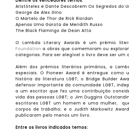
Dentre os vencedores temos:
Aristóteles e Dante Descobrem Os Segredos do Un
George de Alex Gino
O Martelo de Thor de Rick Riordan
Apenas Uma Garota de Meridith Russo
The Black Flamingo de Dean Atta
O Lambda Literary Awards é um prêmio lite
Foundation
a obras que comemoram ou exploram 
categorias. Para ser elegível o livro deve ser um
Além dos prêmios literários primários, a Lam
especiais. O Pioneer Award é entregue como u
história da literatura LGBT; o Bridge Builder
defensor importante da comunidade LGBT, inde
a um escritor que fez uma contribuição consi
vida das pessoas LGBT; o Jim Duggins Outstandin
escritores LGBT um homem e uma mulher, que 
corpos de trabalho; e o Judith Markowitz Awa
publicaram pelo menos um livro.
Entre os livros indicados temos: