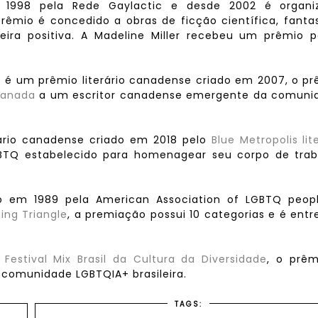
 1998 pela Rede Gaylactic e desde 2002 é organi
prêmio é concedido a obras de ficção científica, fanta
ira positiva. A Madeline Miller recebeu um prêmio p
s é um prêmio literário canadense criado em 2007, o p
 Canada
a um escritor canadense emergente da comuni
erário canadense criado em 2018 pelo
Blue Metropolis lit
GBTQ estabelecido para homenagear seu corpo de trab
do em 1989 pela American Association of LGBTQ peopl
ing Triangle
, a premiação possui 10 categorias e é ent
o
Festival Mix Brasil da Cultura da Diversidade
, o prêm
 comunidade LGBTQIA+ brasileira.
TAGS: