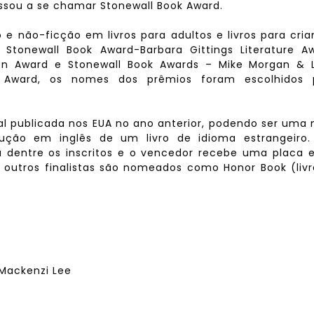
ssou a se chamar Stonewall Book Award.
o e não-ficção em livros para adultos e livros para cri
tonewall Book Award-Barbara Gittings Literature Aw
ion Award e Stonewall Book Awards – Mike Morgan & L
e Award, os nomes dos prêmios foram escolhidos 
inal publicada nos EUA no ano anterior, podendo ser uma
ção em inglês de um livro de idioma estrangeiro.
ia dentre os inscritos e o vencedor recebe uma placa
s outros finalistas são nomeados como Honor Book (liv
 Mackenzi Lee