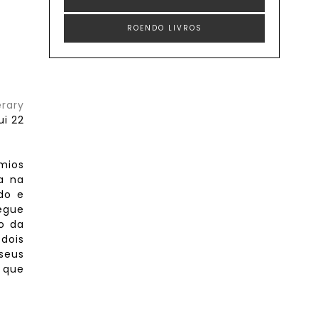
ROENDO LIVROS
rary
i 22
mios
a na
ado e
egue
o da
 dois
seus
 que