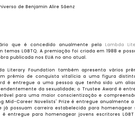
iverso de Benjamin Alire Sáenz
rário que é concedido anualmente pela
Lambda Lite
temas LGBTQ. A premiação foi criada em 1988 e possu
 obra publicada nos EUA no ano atual.
bda Literary Foundation também apresenta vários prê
m prêmio de conquista vitalícia a uma figura distint
 Award é entregue a uma pessoa que tenha sido um ali
pendentemente da sexualidade; o Trustee Award é entr
derável para uma maior conscientização e compreensã
g Mid-Career Novelists' Prize é entregue anualmente a
já possuam carreira estabelecida para homenagear 
rd é entregue para homenagear jovens escritores LGBT