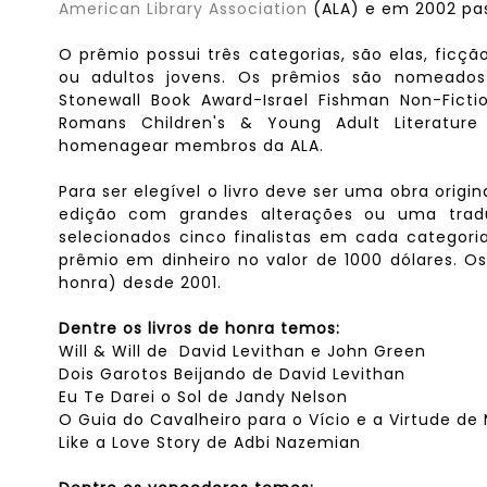
American Library Association
(ALA) e em 2002 pa
O prêmio possui três categorias, são elas, ficçã
ou adultos jovens. Os prêmios são nomeados S
Stonewall Book Award-Israel Fishman Non-Fict
Romans Children's & Young Adult Literatur
homenagear membros da ALA.
Para ser elegível o livro deve ser uma obra orig
edição com grandes alterações ou uma tradu
selecionados cinco finalistas em cada categor
prêmio em dinheiro no valor de 1000 dólares. O
honra) desde 2001.
Dentre os livros de honra temos:
Will & Will de David Levithan e John Green
Dois Garotos Beijando de David Levithan
Eu Te Darei o Sol de Jandy Nelson
O Guia do Cavalheiro para o Vício e a Virtude de
Like a Love Story de Adbi Nazemian