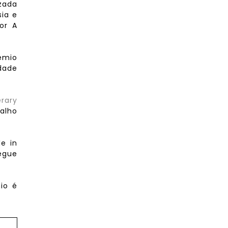
zada
sia e
or A
rêmio
dade
erary
alho
e in
regue
io é