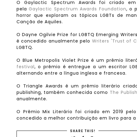
O Gaylactic Spectrum Awards foi criado em
pela
Gaylactic Spectrum Awards Foundation
, o 
horror que exploram os tópicos LGBTs de mane
Canção de Aquiles.
O Dayne Ogilvie Prize for LGBTQ Emerging Writer
é concedido anualmente pelo
Writers 'Trust of
LGBTQ.
O Blue Metropolis Violet Prize é um prêmio lit
festival
, o prêmio é entregue a um escritor L
alternando entre a língua inglesa e francesa.
O Triangle Awards é um prêmio literário cria
publishing, também conhecida como
The Publish
anualmente.
O Prêmio Mix Literário foi criado em 2019 pel
concedido a melhor contribuição em livro para a
SHARE THIS!