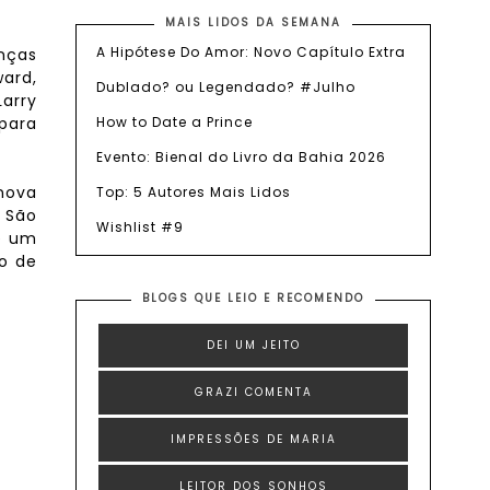
MAIS LIDOS DA SEMANA
A Hipótese Do Amor: Novo Capítulo Extra
anças
ard,
Dublado? ou Legendado? #Julho
arry
para
How to Date a Prince
Evento: Bienal do Livro da Bahia 2026
 nova
Top: 5 Autores Mais Lidos
 São
Wishlist #9
 e um
ro de
BLOGS QUE LEIO E RECOMENDO
DEI UM JEITO
GRAZI COMENTA
IMPRESSÕES DE MARIA
LEITOR DOS SONHOS