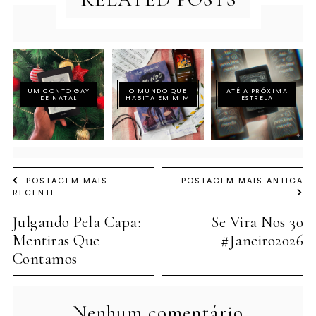
UM CONTO GAY
O MUNDO QUE
ATÉ A PRÓXIMA
DE NATAL
HABITA EM MIM
ESTRELA
POSTAGEM MAIS
POSTAGEM MAIS ANTIGA
RECENTE
Julgando Pela Capa:
Se Vira Nos 30
Mentiras Que
#Janeiro2026
Contamos
Nenhum comentário