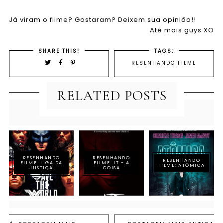
Já viram o filme? Gostaram? Deixem sua opinião!!
Até mais guys XO
SHARE THIS!
TAGS:
RESENHANDO FILME
RELATED POSTS
RESENHANDO
RESENHANDO
RESENHANDO
FILME: LIGA DA
FILME: IT - A
FILME: ATÔMICA
JUSTIÇA
COISA