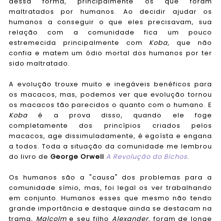
dessa forma, principalmente os que foram
maltratados por humanos. Ao decidir ajudar os
humanos a conseguir o que eles precisavam, sua
relação com a comunidade fica um pouco
estremecida principalmente com
Koba
, que não
confia e matem um ódio mortal dos humanos por ter
sido maltratado.
A evolução trouxe muito e inegáveis benéficos para
os macacos, mas, podemos ver que evolução tornou
os macacos tão parecidos o quanto com o humano. E
Koba
é a prova disso, quando ele foge
completamente dos princípios criados pelos
macacos, age dissimuladamente, é egoísta e engana
a todos. Toda a situação da comunidade me lembrou
do livro de
George Orwell
A Revolução do Bichos
.
Os humanos são a "causa" dos problemas para a
comunidade símio, mas, foi legal os ver trabalhando
em conjunto. Humanos esses que mesmo não tendo
grande importância e destaque ainda se destacam na
trama,
Malcolm
e seu filho
Alexander
, foram de longe