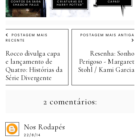
CONTOS DA SAGA
CRIATURAS DE
CAPAS!
SHADOW FALLS
HARRY POTTER"
POSTAGEM MAIS
POSTAGEM MAIS ANTIGA
RECENTE
Rocco divulga capa
Resenha: Sonho
e lançamento de
Perigoso - Margaret
Quatro: Histórias da
Stohl / Kami Garcia
Série Divergente
2 comentários:
Nos Rodapés
22/8/14