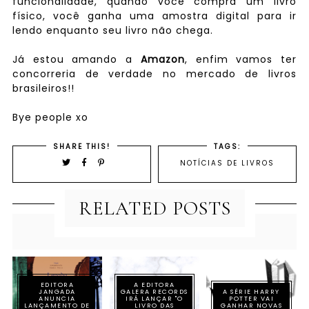
funcionalidade, quando você compra um livro
físico, você ganha uma amostra digital para ir
lendo enquanto seu livro não chega.
Já estou amando a
Amazon
, enfim vamos ter
concorreria de verdade no mercado de livros
brasileiros!!
Bye people xo
SHARE THIS!
TAGS:
NOTÍCIAS DE LIVROS
RELATED POSTS
EDITORA
A EDITORA
JANGADA
GALERA RECORDS
A SÉRIE HARRY
ANUNCIA
IRÁ LANÇAR "O
POTTER VAI
LANÇAMENTO DE
LIVRO DAS
GANHAR NOVAS