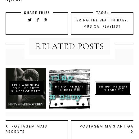
SHARE THIS!
TAGS:
BRING THE BEAT IN BABY
,
MÚSICA
,
PLAYLIST
RELATED POSTS
TRILHA SONORA
BRING THE BEAT
BRING THE BEAT
DO FILME FIFTY
IN BABY #18
IN BABY #17
SHADES OF GREY
POSTAGEM MAIS
POSTAGEM MAIS ANTIGA
RECENTE