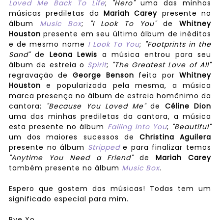
Loved Me Back To Life
;
"Hero"
uma das minhas
músicas prediletas da
Mariah Carey
presente no
álbum
Music Box
;
"I Look To You"
de
Whitney
Houston
presente em seu último álbum de inéditas
e de mesmo nome
I Look To You
;
"Footprints in the
Sand"
de
Leona Lewis
a música entrou para seu
álbum de estreia o
Spirit
;
"The Greatest Love of All"
regravação de
George Benson
feita por
Whitney
Houston
e popularizada pela mesma, a música
marca presença no álbum de estreia homônimo da
cantora;
"Because You Loved Me"
de
Céline Dion
uma das minhas prediletas da cantora, a música
esta presente no álbum
Falling Into You
;
"Beautiful"
um dos maiores sucessos de
Christina Aguilera
presente no álbum
Stripped
e para finalizar temos
"Anytime You Need a Friend"
de
Mariah Carey
também presente no álbum
Music Box
.
Espero que gostem das músicas! Todas tem um
significado especial para mim.
Bye Xo