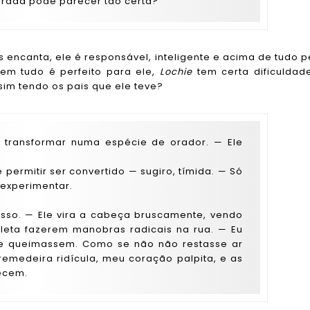
rrada pode parecer tão certa?
encanta, ele é responsável, inteligente e acima de tudo 
em tudo é perfeito para ele,
Lochie
tem certa dificulda
im tendo os pais que ele teve?
e transformar numa espécie de orador. — Ele
 permitir ser convertido — sugiro, tímida. — Só
 experimentar.
so. — Ele vira a cabeça bruscamente, vendo
cleta fazerem manobras radicais na rua. — Eu
me queimassem. Como se não não restasse ar
emedeira ridícula, meu coração palpita, e as
ecem.