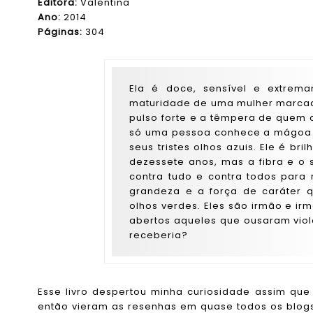
Editora:
Valentina
Ano:
2014
Páginas:
304
Ela é doce, sensível e extrem
maturidade de uma mulher marcad
pulso forte e a têmpera de quem 
só uma pessoa conhece a mágoa 
seus tristes olhos azuis. Ele é br
dezessete anos, mas a fibra e o 
contra tudo e contra todos para
grandeza e a força de caráter 
olhos verdes. Eles são irmão e i
abertos aqueles que ousaram viol
receberia?
Esse livro despertou minha curiosidade assim qu
então vieram as resenhas em quase todos os blogs