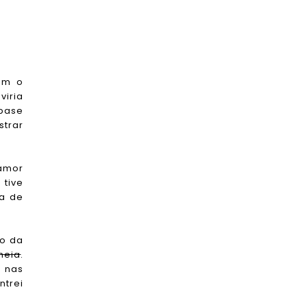
com o
viria
 base
strar
 amor
 tive
ma de
no da
heia
.
s nas
ntrei