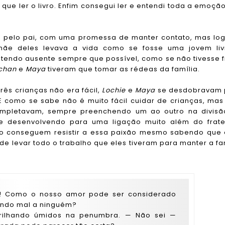
a que ler o livro. Enfim consegui ler e entendi toda a emoçã
s pelo pai, com uma promessa de manter contato, mas lo
 mãe deles levava a vida como se fosse uma jovem liv
ndo ausente sempre que possível, como se não tivesse f
chan
e
Maya
tiveram que tomar as rédeas da família.
rês crianças não era fácil,
Lochie
e
Maya
se desdobravam 
 E como se sabe não é muito fácil cuidar de crianças, mas
completavam, sempre preenchendo um ao outro na divis
e desenvolvendo para uma ligação muito além do frate
o conseguem resistir a essa paixão mesmo sabendo que
e levar todo o trabalho que eles tiveram para manter a fa
o! Como o nosso amor pode ser considerado
endo mal a ninguém?
rilhando úmidos na penumbra.
— Não sei —