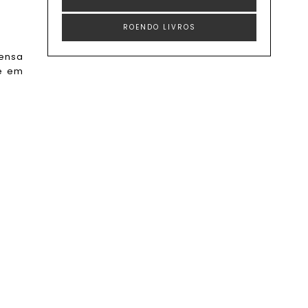
ROENDO LIVROS
pensa
de em