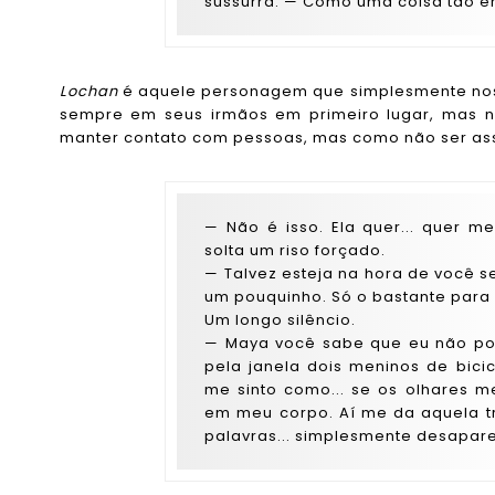
sussurra. — Como uma coisa tão e
Lochan
é aquele personagem que simplesmente nos 
sempre em seus irmãos em primeiro lugar, mas n
manter contato com pessoas, mas como não ser ass
— Não é isso. Ela quer... quer m
solta um riso forçado.
— Talvez esteja na hora de você se
um pouquinho. Só o bastante para
Um longo silêncio.
— Maya você sabe que eu não pos
pela janela dois meninos de bici
me sinto como... se os olhares 
em meu corpo. Aí me da aquela tr
palavras... simplesmente desapar