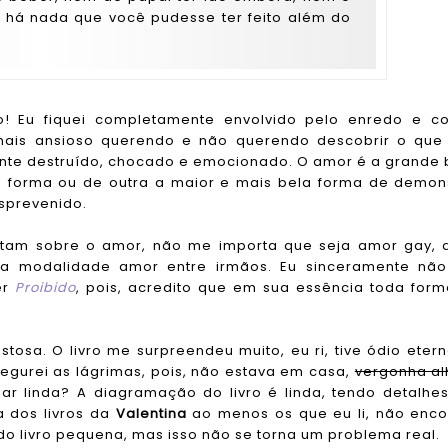
Não há nada que você pudesse ter feito além do
co! Eu fiquei completamente envolvido pelo enredo e 
mais ansioso querendo e não querendo descobrir o que 
amente destruído, chocado e emocionado. O amor é a grande
ma forma ou de outra a maior e mais bela forma de demon
sprevenido.
ratam sobre o amor, não me importa que seja amor gay,
va modalidade amor entre irmãos. Eu sinceramente não
er
Proibido
, pois, acredito que em sua essência toda for
stosa. O livro me surpreendeu muito, eu ri, tive ódio eter
egurei as lágrimas, pois, não estava em casa,
vergonha al
 linda? A diagramação do livro é linda, tendo detalhe
a dos livros da
Valentina
ao menos os que eu li, não enco
o livro pequena, mas isso não se torna um problema real.