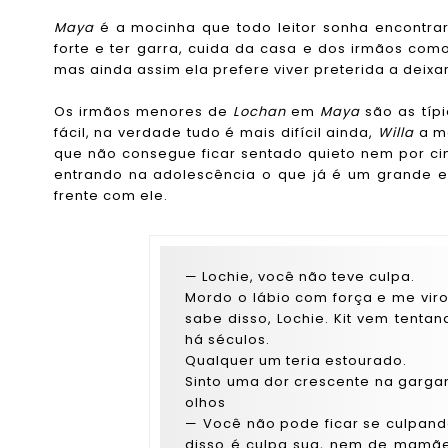
Maya
é a mocinha que todo leitor sonha encontrar
forte e ter garra, cuida da casa e dos irmãos como
mas ainda assim ela prefere viver preterida a deixa
Os irmãos menores de
Lochan
em
Maya
são as típ
fácil, na verdade tudo é mais difícil ainda,
Willa
a m
que não consegue ficar sentado quieto nem por ci
entrando na adolescência o que já é um grande e
frente com ele.
— Lochie, você não teve culpa.
Mordo o lábio com força e me vir
sabe disso, Lochie. Kit vem tenta
há séculos.
Qualquer um teria estourado.
Sinto uma dor crescente na garga
olhos
— Você não pode ficar se culpando
disso é culpa sua, nem de mamãe