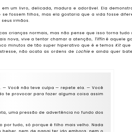
 em um livro, delicada, madura e adorável. Ela demonstr
 se fossem filhos, mas ela gostaria que a vida fosse difer
r seus irmãos.
icas crianças normais, mas não pense que isso torna tudo
ais nova, vive a tentar chamar a atenção,
Tiffin
é aquele g
nco minutos de tão super hiperativo que é e temos
Kit
que
stresse, não acata as ordens de
Lochie
e ainda quer bat
o. — Você não teve culpa — repete ela. — Você
ndo te provocar para fazer alguma coisa assim
nta, uma pressão de advertência no fundo dos
 por tudo, só porque é filho mais velho. Nada
 beber, nem de papai ter ido embora, nem o