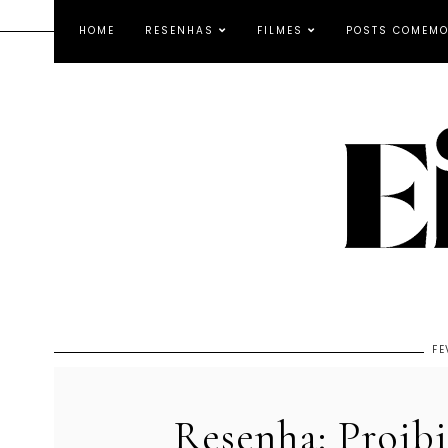
HOME
RESENHAS
FILMES
POSTS COMEMO
FE
Resenha: Proib