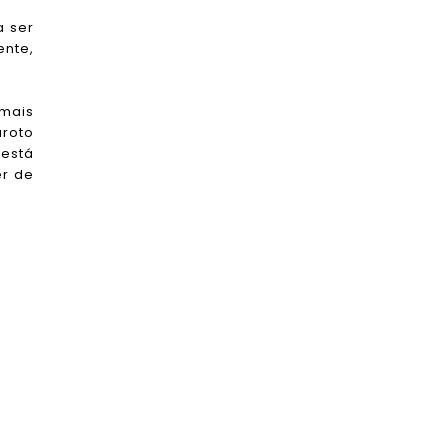
a ser
ente,
 mais
aroto
 está
er de