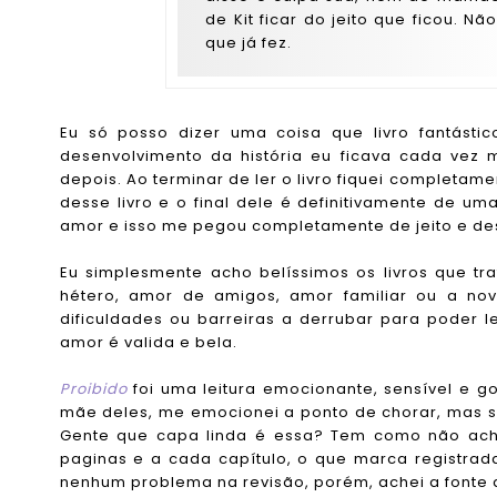
de Kit ficar do jeito que ficou. 
que já fez.
Eu só posso dizer uma coisa que livro fantásti
desenvolvimento da história eu ficava cada vez 
depois. Ao terminar de ler o livro fiquei complet
desse livro e o final dele é definitivamente de u
amor e isso me pegou completamente de jeito e de
Eu simplesmente acho belíssimos os livros que t
hétero, amor de amigos, amor familiar ou a no
dificuldades ou barreiras a derrubar para poder l
amor é valida e bela.
Proibido
foi uma leitura emocionante, sensível e go
mãe deles, me emocionei a ponto de chorar, mas s
Gente que capa linda é essa? Tem como não achar
paginas e a cada capítulo, o que marca registrad
nenhum problema na revisão, porém, achei a fonte d