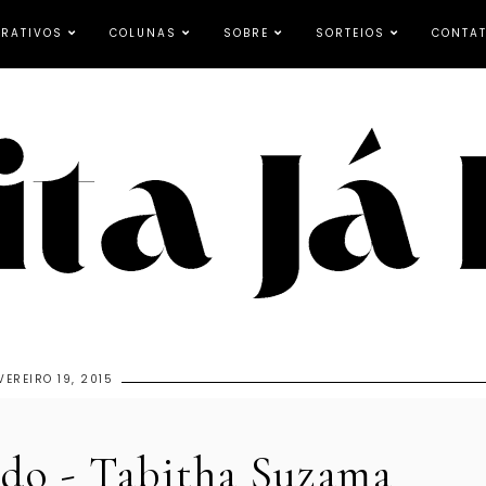
RATIVOS
COLUNAS
SOBRE
SORTEIOS
CONTA
VEREIRO 19, 2015
ido - Tabitha Suzama