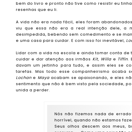
bem do livro e pronto não tive como resistir eu tinh
resenhas que eu li.
A vida não era nada fácil, eles foram abandonado
viu que essa não era a real intenção dele, a
desimpedida, bebendo sem comedimento e se mante
e uma casa para cuidar. E com isso foi inevitável,
Lo
Lidar com a vida na escola e ainda tomar conta de t
cuidar e dar atenção aos irmãos
Kit
,
Willa
e
Tiffin
.
davam um jeitinho para tudo, e assim eles se 
tarefas. Mas todo esse companheirismo acaba s
Lochan
e
Maya
acabam se apaixonando, e eles nã
sentimento que não é bem visto pela sociedade, pod
unida a perder.
Nós não fizemos nada de errad
horrível, quando não estamos faz
Seus olhos descem aos meus, b