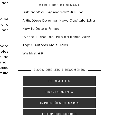
o das
MAIS LIDOS DA SEMANA
Dublado? ou Legendado? #Julho
go se
A Hipótese Do Amor: Novo Capítulo Extra
re e
How to Date a Prince
ilhos
Evento: Bienal do Livro da Bahia 2026
Top: 5 Autores Mais Lidos
para
 eles
Wishlist #9
ão de
rnal,
 esse
BLOGS QUE LEIO E RECOMENDO
mília
DEI UM JEITO
GRAZI COMENTA
IMPRESSÕES DE MARIA
LEITOR DOS SONHOS