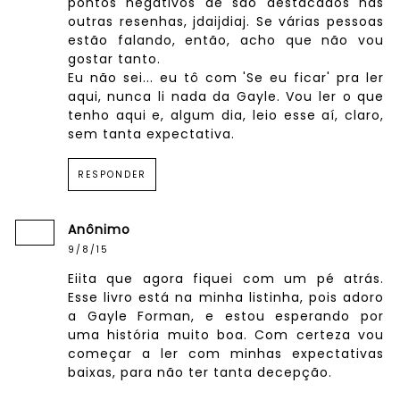
pontos negativos de são destacados nas
outras resenhas, jdaijdiaj. Se várias pessoas
estão falando, então, acho que não vou
gostar tanto.
Eu não sei... eu tô com 'Se eu ficar' pra ler
aqui, nunca li nada da Gayle. Vou ler o que
tenho aqui e, algum dia, leio esse aí, claro,
sem tanta expectativa.
RESPONDER
Anônimo
9/8/15
Eiita que agora fiquei com um pé atrás.
Esse livro está na minha listinha, pois adoro
a Gayle Forman, e estou esperando por
uma história muito boa. Com certeza vou
começar a ler com minhas expectativas
baixas, para não ter tanta decepção.