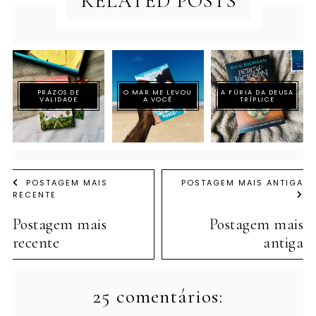
RELATED POSTS
PRAZOS DE
O MAR ME LEVOU
A FÚRIA DA DEUSA
VALIDADE
A VOCÊ
TRÍPLICE
POSTAGEM MAIS
POSTAGEM MAIS ANTIGA
RECENTE
Postagem mais
Postagem mais
recente
antiga
25 comentários: