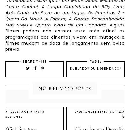
Dominação, Assim que Abro Meus Olhos, Mistério na
Costa Chanel, A Longa Caminhada de Billy Lynn,
Axé: Canto do Povo de um Lugar, Os Penetras 2 -
Quem Dá Mais?, A Espera, A Garota Desconhecida,
Max Steel e Quatro Vidas de um Cachorro.
Alguns
filmes podem não estrear esse mês afinal as
programações dos cinemas vivem em mutação e
filmes mudam de data de lançamento sem aviso
prévio.
SHARE THIS!
TAGS:
DUBLADO? OU LEGENDADO?
NO RELATED POSTS
POSTAGEM MAIS
POSTAGEM MAIS ANTIGA
RECENTE
Wishlist #29
Conclusão: Desafio