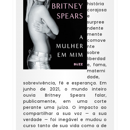
história
corajosa
e
surpree
ndente
mente
comove
nte
sobre
liberdad
e, fama,
materni
dade,
sobrevivência, fé e esperança. Em
junho de 2021, o mundo inteiro
ouvia Britney Spears falar,
publicamente, em uma corte
perante uma juíza. O impacto ao
compartilhar a sua voz — a sua
verdade — foi inegável e mudou o
curso tanto de sua vida como a de