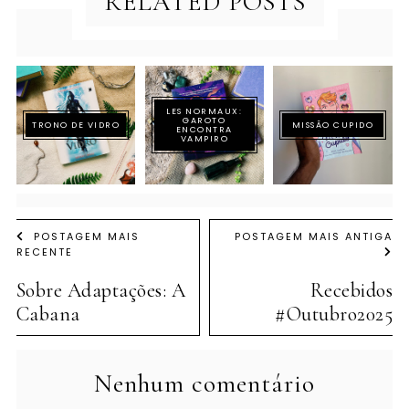
RELATED POSTS
LES NORMAUX:
GAROTO
TRONO DE VIDRO
MISSÃO CUPIDO
ENCONTRA
VAMPIRO
POSTAGEM MAIS
POSTAGEM MAIS ANTIGA
RECENTE
Sobre Adaptações: A
Recebidos
Cabana
#Outubro2025
Nenhum comentário