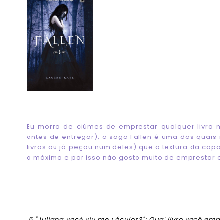
Eu morro de ciúmes de emprestar qualquer livro 
antes de entregar), a saga Fallen é uma das quais
livros ou já pegou num deles) que a textura da capa
o máximo e por isso não gosto muito de emprestar e
5."Juliana você viu meu óculos?": Qual livro você em