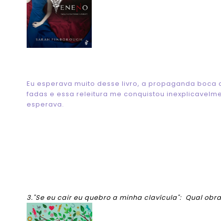
Eu esperava muito desse livro, a propaganda boca a
fadas e essa releitura me conquistou inexplicavel
esperava.
3."Se eu cair eu quebro a minha clavícula": Qual ob