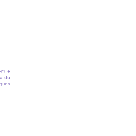
gem e
da da
lguns