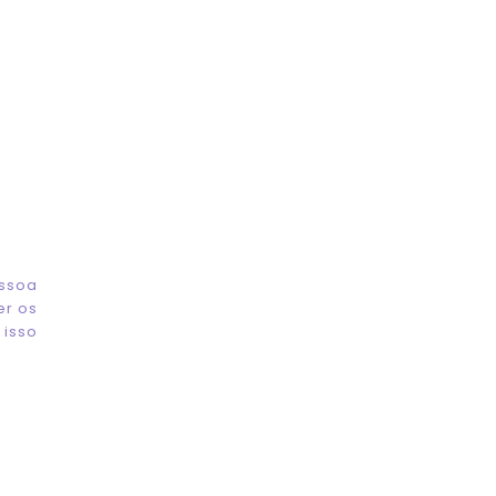
essoa
er os
 isso