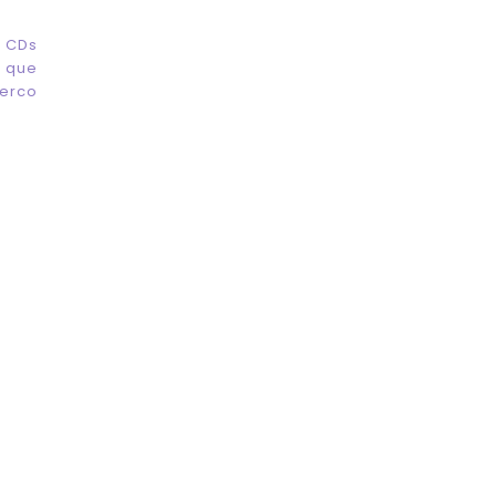
u CDs
o que
perco