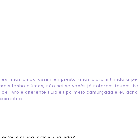
meu, mas ainda assim empresto (mas claro intimido a p
 mais tenho ciúmes, não sei se vocês já notaram (quem tiv
 de livro é diferente!! Ela é tipo meio camurçada e eu acho
ssa série.
prestou e nunca mais viu na vida?