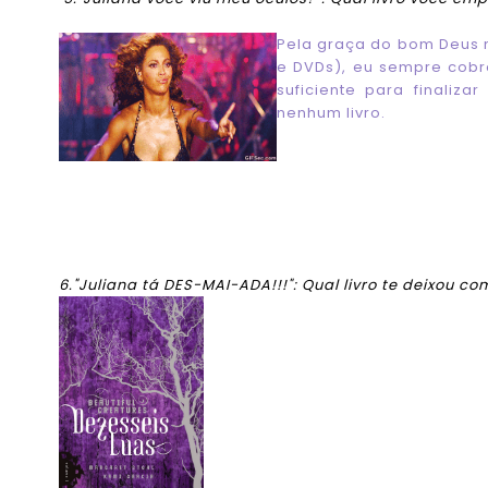
Pela graça do bom Deus n
e DVDs), eu sempre cobr
suficiente para finaliz
nenhum livro.
6."Juliana tá DES-MAI-ADA!!!": Qual livro te deixou com