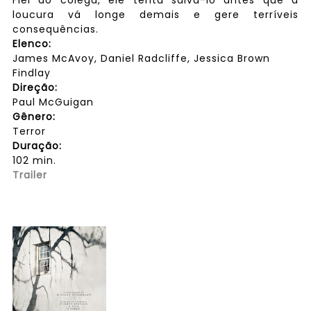
Fiel ao colega, ele tenta salvá-lo antes que a
loucura vá longe demais e gere terríveis
consequências.
Elenco:
James McAvoy, Daniel Radcliffe, Jessica Brown
Findlay
Direção:
Paul McGuigan
Gênero:
Terror
Duração:
102 min.
Trailer