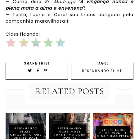
— Como diria
Sr. Madruga
"A vingança nunca é
plena mata a alma e envenena"
;
— Talita, Luana e Carol sua lindas obrigado pela
companhia maravilhosa!!!
Classificando:
SHARE THIS!
TAGS:
RESENHANDO FILME
RELATED POSTS
RESENHANDO
RESENHANDO
RESENHANDO
FILME:
FILME: MAZE
FILME: VIVA - A
CINQUENTA TONS
RUNNER - A CURA
VIDA É UMA FESTA
DE LIBERDADE
MORTAL