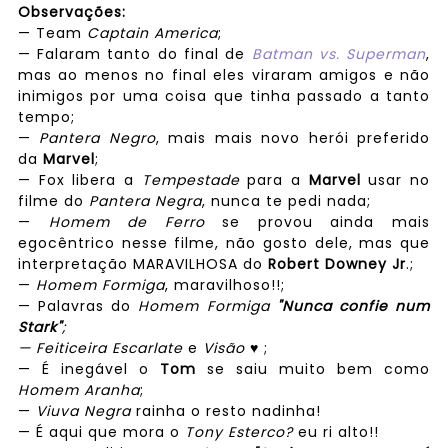
Observações:
— Team
Captain America
;
— Falaram tanto do final de
Batman vs. Superman
,
mas ao menos no final eles viraram amigos e não
inimigos por uma coisa que tinha passado a tanto
tempo;
—
Pantera Negro
, mais mais novo herói preferido
da
Marvel
;
— Fox libera a
Tempestade
para a
Marvel
usar no
filme do
Pantera Negra
, nunca te pedi nada;
—
Homem de Ferro
se provou ainda mais
egocêntrico nesse filme, não gosto dele, mas que
interpretação MARAVILHOSA do
Robert Downey Jr
.;
—
Homem Formiga
, maravilhoso!!;
— Palavras do
Homem Formiga
"Nunca confie num
Stark"
;
—
Feiticeira Escarlate
e
Visão
♥ ;
— É inegável o
Tom
se saiu muito bem como
Homem Aranha
;
—
Viuva Negra
rainha o resto nadinha!
— É aqui que mora o
Tony Esterco?
eu ri alto!!