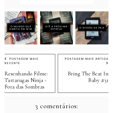
O MUNDO QUE
ATÉ A PRÓXIMA
O AVESSO DA PELE
HABITA EM MIM
ESTRELA
POSTAGEM MAIS
POSTAGEM MAIS ANTIGA
RECENTE
Resenhando Filme:
Bring The Beat In
Tartarugas Ninja -
Baby #31
Fora das Sombras
3 comentários: