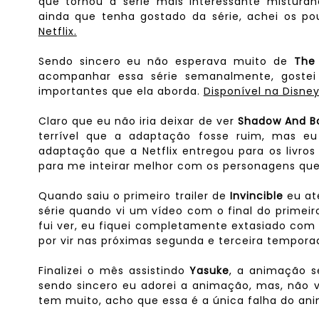
que tornou a série mais interessante mistura
ainda que tenha gostado da série, achei os p
Netflix.
Sendo sincero eu não esperava muito de
The 
acompanhar essa série semanalmente, gostei
importantes que ela aborda.
Disponível na Disney
Claro que eu não iria deixar de ver
Shadow And B
terrível que a adaptação fosse ruim, mas eu
adaptação que a Netflix entregou para os livro
para me inteirar melhor com os personagens qu
Quando saiu o primeiro trailer de
Invincible
eu at
série quando vi um vídeo com o final do primeir
fui ver, eu fiquei completamente extasiado com 
por vir nas próximas segunda e terceira tempor
Finalizei o mês assistindo
Yasuke
, a animação s
sendo sincero eu adorei a animação, mas, não v
tem muito, acho que essa é a única falha do an