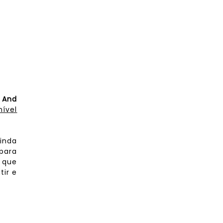
 And
nível
inda
para
 que
tir e