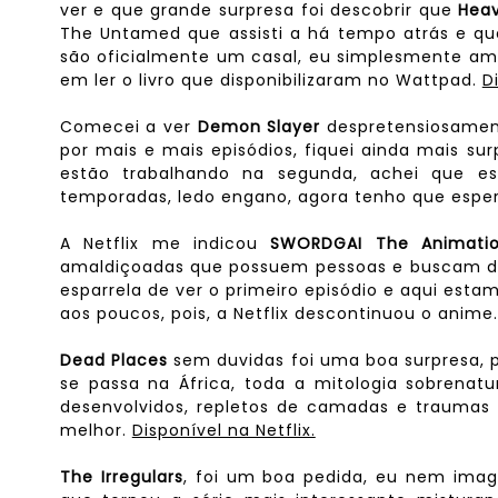
ver e que grande surpresa foi descobrir que
Heav
The Untamed que assisti a há tempo atrás e qu
são oficialmente um casal, eu simplesmente am
em ler o livro que disponibilizaram no Wattpad.
D
Comecei a ver
Demon Slayer
despretensiosament
por mais e mais episódios, fiquei ainda mais s
estão trabalhando na segunda, achei que e
temporadas, ledo engano, agora tenho que espe
A Netflix me indicou
SWORDGAI The Animati
amaldiçoadas que possuem pessoas e buscam des
esparrela de ver o primeiro episódio e aqui est
aos poucos, pois, a Netflix descontinuou o anime
Dead Places
sem duvidas foi uma boa surpresa, p
se passa na África, toda a mitologia sobrenat
desenvolvidos, repletos de camadas e traumas p
melhor.
Disponível na Netflix.
The Irregulars
, foi um boa pedida, eu nem imag