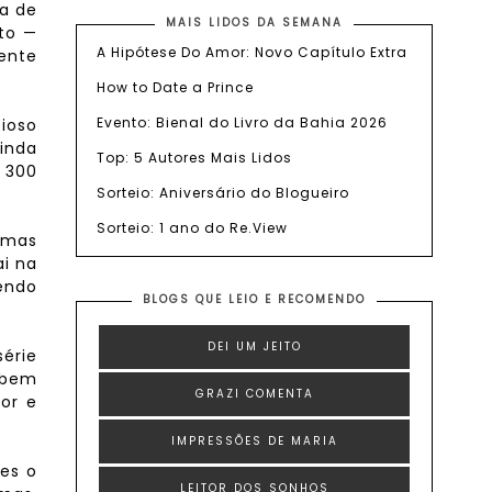
a de
MAIS LIDOS DA SEMANA
ito —
A Hipótese Do Amor: Novo Capítulo Extra
ente
How to Date a Prince
Evento: Bienal do Livro da Bahia 2026
ioso
ainda
Top: 5 Autores Mais Lidos
 300
Sorteio: Aniversário do Blogueiro
Sorteio: 1 ano do Re.View
rmas
i na
vendo
BLOGS QUE LEIO E RECOMENDO
DEI UM JEITO
série
o bem
GRAZI COMENTA
ior e
IMPRESSÕES DE MARIA
es o
LEITOR DOS SONHOS