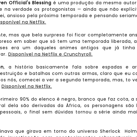
en Official's Blessing
é uma produção da mesma autor
e na verdade os protagonistas — ainda que não explíc
ei, ansioso pela próxima temporada e pensando seriam
isponível na Netflix
.
e, mas que bela surpresa foi ficar completamente ans
urpreso em saber que só tem uma temporada liberada, 
sses era um daqueles animes antigos que já tinha
rar.
Disponível na Netflix e Crunchyroll.
on
, a história basicamente fala sobre espadas e a
truição e batalhas com outras armas, claro que eu ca
amos nós, comecei a ver a segunda temporada, mas, to 
.
Disponível na Netflix.
rimeiro 90% do elenco é negro, branco que faz cota, a 
ural dela são derivadas da África, os personagens sã
essoais, o final sem dúvidas tornou a série ainda ma
inava que girava em torno do universo Sherlock Holm