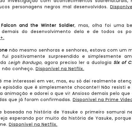
ndo investigação com acontecimentos sobrenaturais, 
oucos personagens negros mal desenvolvidos.
Disponív
Falcon and the Winter Soldier
, mas, olha foi uma be
 demais do desenvolvimento dela e de todos os po
+.
one
não mesmo senhoras e senhores, estava com um 
 fui positivamente surpreendido e simplesmente am
s da
Leigh Bardugo
, agora preciso ler a duologia
Six of 
e não conheço.
Disponível na Netflix.
é me interessei em ver, mas, eu só dei realmente aten
o episódio que é simplesmente chocante!! Não resisti e
a animação e adorei o que vi! Ansioso demais pelo que
adas que já foram confirmadas.
Disponível na Prime Video
e baseada na história de Yasuke o primeiro samurai n
eja esperando por muito da história de Yasuke, porqu
ime.
Disponível na Netflix.