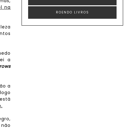
mas,
el na
ROENDO LIVROS
leza
ntos
medo
ei a
Crows
ção a
 logo
 está
.
egro,
e não