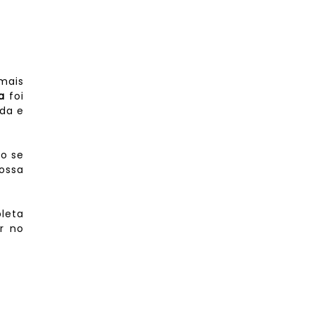
 mais
a
foi
ada e
ro se
ossa
leta
r no