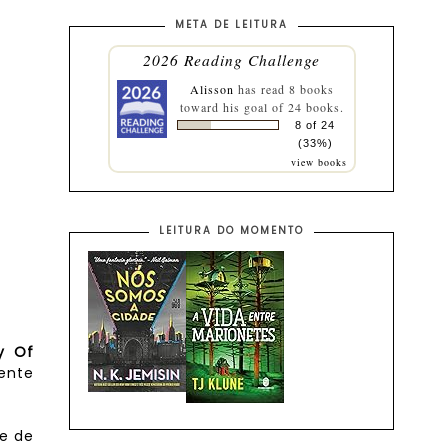
META DE LEITURA
2026 Reading Challenge
Alisson
has read 8 books
toward his goal of 24 books.
8 of 24
(33%)
view books
LEITURA DO MOMENTO
y Of
ente
e de