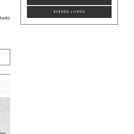
ROENDO LIVROS
olado