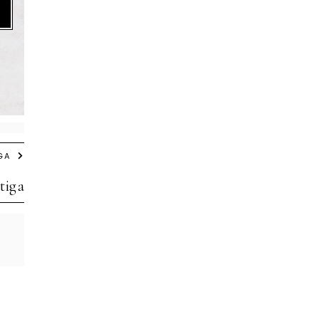
GA
tiga