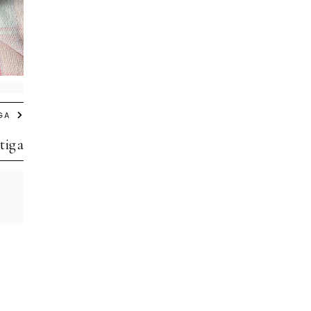
GA
tiga