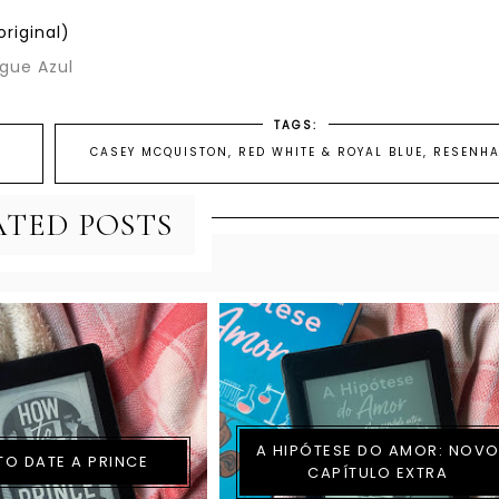
riginal)
gue Azul
TAGS:
CASEY MCQUISTON
,
RED WHITE & ROYAL BLUE
,
RESENH
ATED POSTS
A HIPÓTESE DO AMOR: NOV
O DATE A PRINCE
CAPÍTULO EXTRA