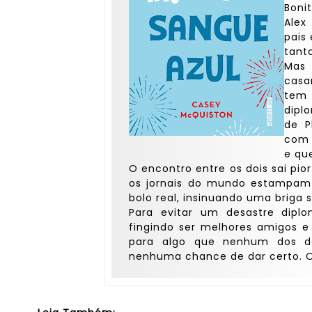
Boni
Alex
pais
tant
Mas 
casa
tem
dipl
de P
com 
e qu
O encontro entre os dois sai pio
os jornais do mundo estampam 
bolo real, insinuando uma briga s
Para evitar um desastre dip
fingindo ser melhores amigos 
para algo que nenhum dos d
nenhuma chance de dar certo. 