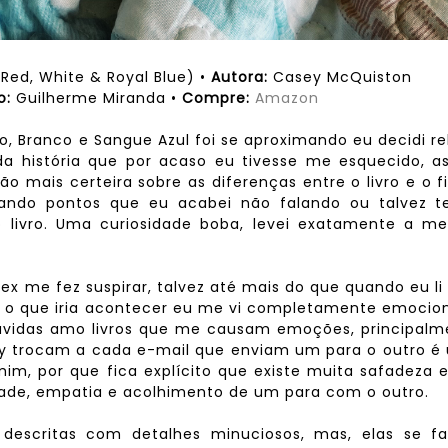
Red, White & Royal Blue) •
Autora:
Casey McQuiston
o:
Guilherme Miranda •
Compre:
Amazon
Branco e Sangue Azul foi se aproximando eu decidi re
 da história que por acaso eu tivesse me esquecido, a
ais certeira sobre as diferenças entre o livro e o f
ntrando pontos que eu acabei não falando ou talvez t
 livro. Uma curiosidade boba, levei exatamente a m
ex me fez suspirar, talvez até mais do que quando eu li
do o que iria acontecer eu me vi completamente emoci
dúvidas amo livros que me causam emoções, principalm
nry trocam a cada e-mail que enviam um para o outro 
mim, por que fica explícito que existe muita safadeza 
dade, empatia e acolhimento de um para com o outro.
 descritas com detalhes minuciosos, mas, elas se f