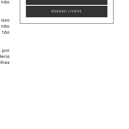
 não
ROENDO LIVROS
 isso
 não
 tão
, por
eria
alhas