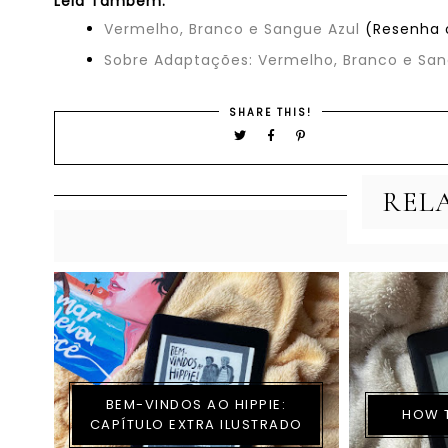
Leia Também:
Vermelho, Branco e Sangue Azul
(Resenha o
Sobre Adaptações: Vermelho, Branco e San
SHARE THIS!
REL
BEM-VINDOS AO HIPPIE:
HOW T
CAPÍTULO EXTRA ILUSTRADO