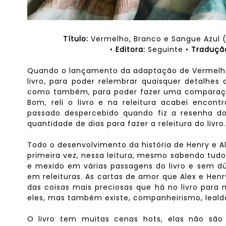
Título:
Vermelho, Branco e Sangue Azul (
•
Editora:
Seguinte •
Traduçã
Quando o lançamento da adaptação de Vermelho, 
livro, para poder relembrar quaisquer detalhes
como também, para poder fazer uma comparação m
Bom, reli o livro e na releitura acabei enco
passado despercebido quando fiz a resenha do
quantidade de dias para fazer a releitura do livro.
Todo o desenvolvimento da história de Henry e Al
primeira vez, nessa leitura, mesmo sabendo tu
e mexido em várias passagens do livro e sem 
em releituras. As cartas de amor que Alex e He
das coisas mais preciosas que há no livro para 
eles, mas também existe, companheirismo, leal
O livro tem muitas cenas hots, elas não são