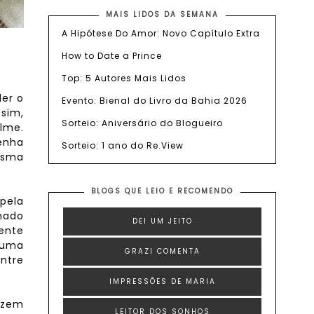
MAIS LIDOS DA SEMANA
A Hipótese Do Amor: Novo Capítulo Extra
How to Date a Prince
Top: 5 Autores Mais Lidos
ler o
Evento: Bienal do Livro da Bahia 2026
ssim,
Sorteio: Aniversário do Blogueiro
ilme.
enha
Sorteio: 1 ano do Re.View
esma
BLOGS QUE LEIO E RECOMENDO
 pela
onado
DEI UM JEITO
ente
é uma
GRAZI COMENTA
entre
IMPRESSÕES DE MARIA
azem
LEITOR DOS SONHOS