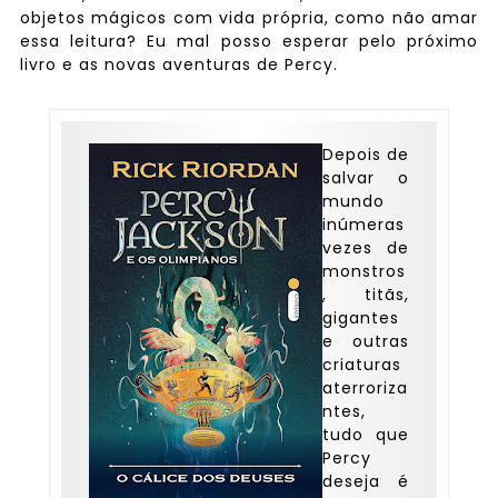
objetos mágicos com vida própria, como não amar
essa leitura? Eu mal posso esperar pelo próximo
livro e as novas aventuras de Percy.
Depois de
salvar o
mundo
inúmeras
vezes de
monstros
, titãs,
gigantes
e outras
criaturas
aterroriza
ntes,
tudo que
Percy
deseja é