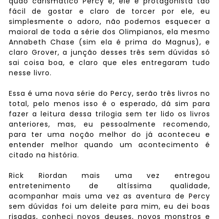
quão carismático Percy é, ele é protagonista tão
fácil de gostar e claro de torcer por ele, eu
simplesmente o adoro, não podemos esquecer a
maioral de toda a série dos Olimpianos, ela mesmo
Annabeth Chase (sim ela é prima do Magnus), e
claro Grover, a junção desses três sem dúvidas só
sai coisa boa, e claro que eles entregaram tudo
nesse livro.
Essa é uma nova série do Percy, serão três livros no
total, pelo menos isso é o esperado, dá sim para
fazer a leitura dessa trilogia sem ter lido os livros
anteriores, mas, eu pessoalmente recomendo,
para ter uma noção melhor do já aconteceu e
entender melhor quando um acontecimento é
citado na história.
Rick Riordan mais uma vez entregou
entretenimento de altíssima qualidade,
acompanhar mais uma vez as aventura de Percy
sem dúvidas foi um deleite para mim, eu dei boas
risadas, conheci novos deuses, novos monstros e