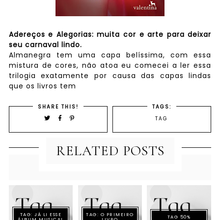
Adereços e Alegorias: muita cor e arte
para deixar
seu carnaval lindo.
Almanegra tem uma capa belíssima, com essa
mistura de cores, não atoa eu comecei a ler essa
trilogia exatamente por causa das capas lindas
que os livros tem
SHARE THIS!
TAGS:
TAG
RELATED POSTS
TAG: JÁ LI ESSE
TAG: O PRIMEIRO
TAG 50%
ÁLBUM MUSICAL
LIVRO