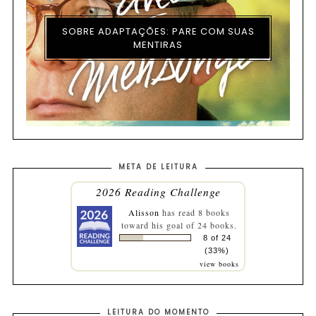
SOBRE ADAPTAÇÕES: PARE COM SUAS
MENTIRAS
META DE LEITURA
2026 Reading Challenge
Alisson
has read 8 books
toward his goal of 24 books.
8 of 24
(33%)
view books
LEITURA DO MOMENTO