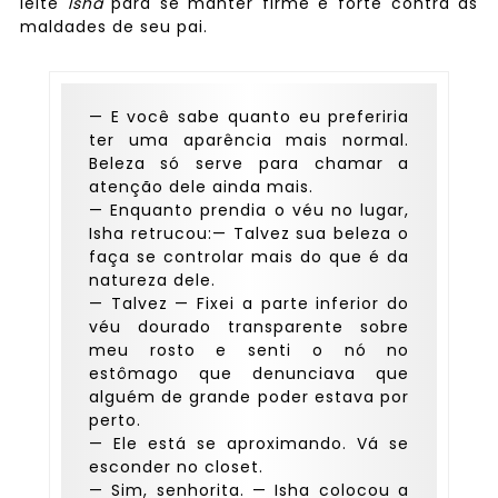
leite
Isha
para se manter firme e forte contra as
maldades de seu pai.
— E você sabe quanto eu preferiria
ter uma aparência mais normal.
Beleza só serve para chamar a
atenção dele ainda mais.
— Enquanto prendia o véu no lugar,
Isha retrucou:— Talvez sua beleza o
faça se controlar mais do que é da
natureza dele.
— Talvez — Fixei a parte inferior do
véu dourado transparente sobre
meu rosto e senti o nó no
estômago que denunciava que
alguém de grande poder estava por
perto.
— Ele está se aproximando. Vá se
esconder no closet.
— Sim, senhorita. — Isha colocou a