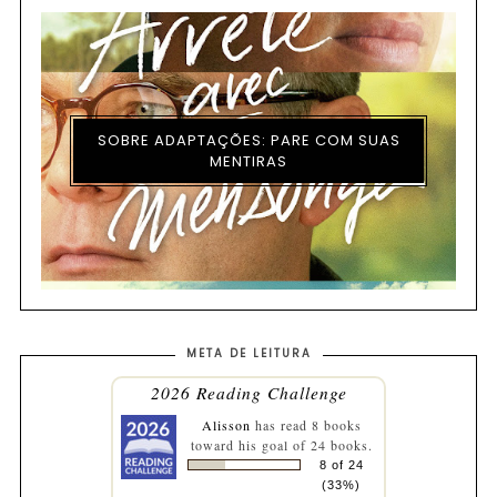
SOBRE ADAPTAÇÕES: PARE COM SUAS
MENTIRAS
META DE LEITURA
2026 Reading Challenge
Alisson
has read 8 books
toward his goal of 24 books.
8 of 24
(33%)