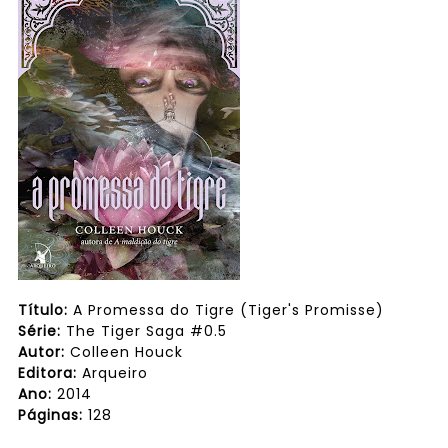
Título:
A Promessa do Tigre (Tiger's Promisse)
Série:
The Tiger Saga #0.5
Autor:
Colleen Houck
Editora:
Arqueiro
Ano:
2014
Páginas:
128