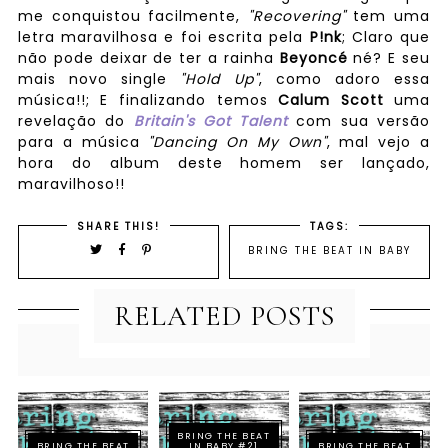
me conquistou facilmente,
"Recovering"
tem uma
letra maravilhosa e foi escrita pela
P!nk
; Claro que
não pode deixar de ter a rainha
Beyoncé
né? E seu
mais novo single
"Hold Up"
, como adoro essa
música!!; E finalizando temos
Calum Scott
uma
revelação do
Britain's Got Talent
com sua versão
para a música
"Dancing On My Own"
, mal vejo a
hora do album deste homem ser lançado,
maravilhoso!!
SHARE THIS!
TAGS:
BRING THE BEAT IN BABY
RELATED POSTS
BRING THE BEAT
BRING THE BEAT
IN BABY #21
BRING THE BEAT