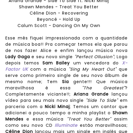
Ariana Grande - Side To Side ft. Nicki Minaj
Shawn Mendes - Treat You Better
Céline Dion - Recovering
Beyoncé - Hold Up
Calum Scott - Dancing On My Own
Esse mês fiquei impressionada com a quantidade
de música boa!! Pra começar temos ela que parou
de nos fazer Alice e enfim lançou música nova
Lady Gaga
e seu novo single
"Perfect Ollusion"
; Logo
depois temos
Sam Bailey
um vencedora do
X-
Factor UK
com a música
"Sing My Heart Out"
que
serve como primeiro single de seu novo álbum de
mesmo nome; Tem
Sia
gente!!! Que música
maravilhosa é essa
"The Greatest"
?
Completamente viciante!!;
Ariana Grande
lançou
vídeo para seu mais novo single
"Side To Side"
em
parceria com a
Nicki Minaj
; Temos um cantor que
adicionei a pouco tempo a minha playlist o
Shawn
Mendes
e essa música
"Treat You Better"
assim
como seu novo CD
Illuminate
estão maravilhosas;
Céline Dion
lançou mais um single em inglês que