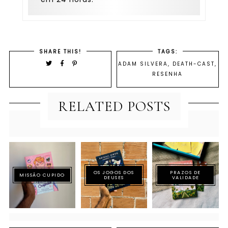
SHARE THIS!
TAGS:
ADAM SILVERA
,
DEATH-CAST
,
RESENHA
RELATED POSTS
OS JOGOS DOS
PRAZOS DE
MISSÃO CUPIDO
DEUSES
VALIDADE