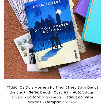
Título:
Os Dois Morrem No Final (They Both Die at
the End) •
Série:
Death-Cast #1 •
Autor:
Adam
Silvera •
Editora:
Intrínseca •
Tradução:
Vitor
Martins •
Compre:
Amazon