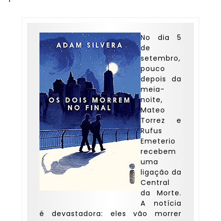
No dia 5
de
setembro,
pouco
depois da
meia-
noite,
Mateo
Torrez e
Rufus
Emeterio
recebem
uma
ligação da
Central
da Morte.
A notícia
é devastadora: eles vão morrer