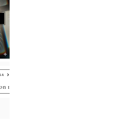
GA
on 1