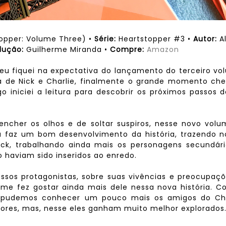
topper: Volume Three) •
Série:
Heartstopper #3 •
Autor:
A
dução:
Guilherme Miranda •
Compre:
Amazon
eu fiquei na expectativa do lançamento do terceiro v
ia de Nick e Charlie, finalmente o grande momento ch
o iniciei a leitura para descobrir os próximos passos 
 encher os olhos e de soltar suspiros, nesse novo vol
ora faz um bom desenvolvimento da história, trazendo 
ick, trabalhando ainda mais os personagens secundári
haviam sido inseridos ao enredo.
ssos protagonistas, sobre suas vivências e preocupaç
 me fez gostar ainda mais dele nessa nova história. 
s pudemos conhecer um pouco mais os amigos do Cha
ores, mas, nesse eles ganham muito melhor explorados