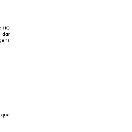
ra HQ
 dar
gens
o que