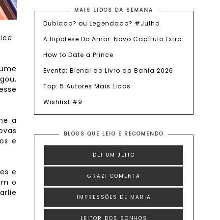
MAIS LIDOS DA SEMANA
Dublado? ou Legendado? #Julho
lice
A Hipótese Do Amor: Novo Capítulo Extra
How to Date a Prince
olume
Evento: Bienal do Livro da Bahia 2026
egou,
Top: 5 Autores Mais Lidos
desse
Wishlist #9
ume a
novas
BLOGS QUE LEIO E RECOMENDO
os e
DEI UM JEITO
ões e
GRAZI COMENTA
Com o
rlie
IMPRESSÕES DE MARIA
.
LEITOR DOS SONHOS