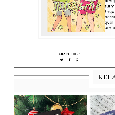
amig
turma
Enq
pass
qual
um c
SHARE THIS!
REL