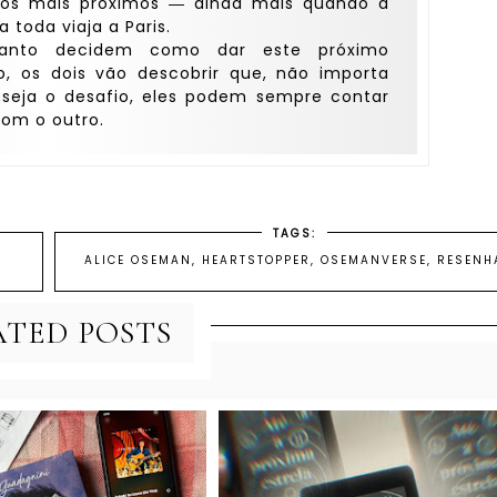
os mais próximos ― ainda mais quando a
 toda viaja a Paris.
uanto decidem como dar este próximo
o, os dois vão descobrir que, não importa
 seja o desafio, eles podem sempre contar
om o outro.
TAGS:
ALICE OSEMAN
,
HEARTSTOPPER
,
OSEMANVERSE
,
RESENH
ATED POSTS