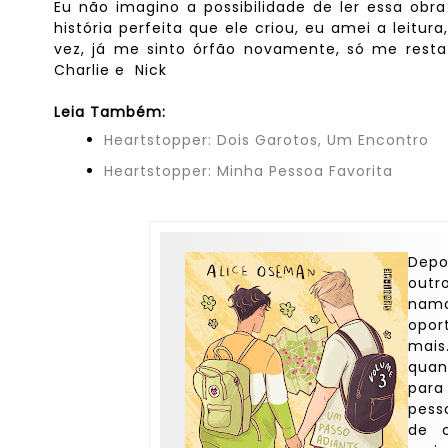
Eu não imagino a possibilidade de ler essa obr
história perfeita que ele criou, eu amei a leitu
vez, já me sinto órfão novamente, só me rest
Charlie e Nick
Leia Também:
Heartstopper: Dois Garotos, Um Encontro
Heartstopper: Minha Pessoa Favorita
Depo
outr
nam
opor
mais
quan
para
pess
de 